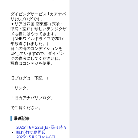
ダイビングサービス ｢カアナパ
リ｣のブログです。
エリアは四国 南東部（宍喰・
甲浦・室戸）珍しいテンジクザ
メも春にはやってきます。
（NHKワイルドライフで2017
年放送されました。）
日々の海のコンディションを
UPしていますので、ダイビン
グの参考にしてくださいね。
写真はコンデジを使用。
旧ブログは 下記 ↓
「リンク」
「旧カアナパリブログ」
でご覧ください。
最新記事
2025年6月22日(日･曇り時々
晴れ)竹ケ島周辺
2025年5月2日から6日