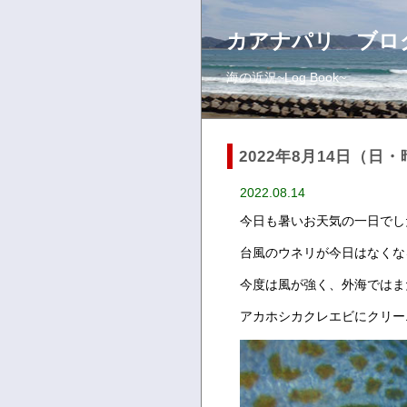
カアナパリ ブロ
海の近況~Log Book~
2022年8月14日（日
2022.08.14
今日も暑いお天気の一日でし
台風のウネリが今日はなくな
今度は風が強く、外海ではま
アカホシカクレエビにクリー