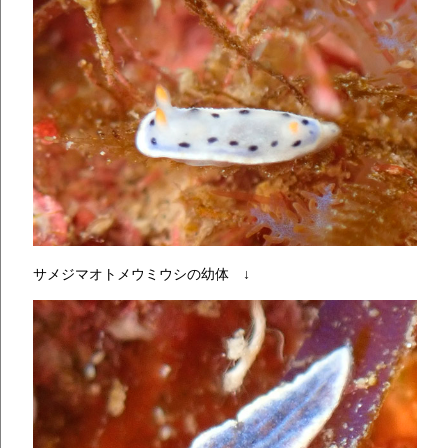
サメジマオトメウミウシの幼体 ↓