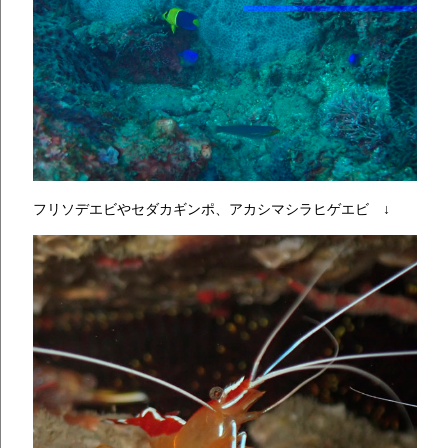
フリソデエビやセダカギンポ、アカシマシラヒゲエビ ↓